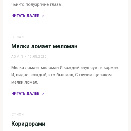
чьи-то полузрячие глаза.
ЧИТАТЬ ДАЛЕЕ
"Бесконечность
вязкого
тумана"
СТИХИ
Мелки ломает меломан
ADMIN
19.05.2020
Мелки ломает меломан И каждый звук суёт в карман.
И, видно, каждый, кто был мал, С глухим щелчком
мелки ломал.
ЧИТАТЬ ДАЛЕЕ
"Мелки
ломает
меломан"
СТИХИ
Коридорами