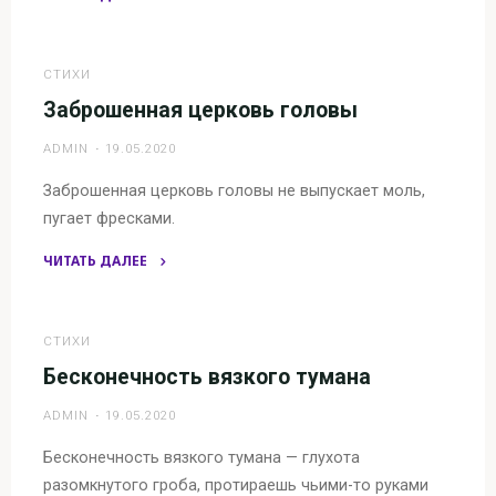
"Авангард
ручья"
СТИХИ
Заброшенная церковь головы
ADMIN
19.05.2020
Заброшенная церковь головы не выпускает моль,
пугает фресками.
ЧИТАТЬ ДАЛЕЕ
"Заброшенная
церковь
головы"
СТИХИ
Бесконечность вязкого тумана
ADMIN
19.05.2020
Бесконечность вязкого тумана — глухота
разомкнутого гроба, протираешь чьими-то руками