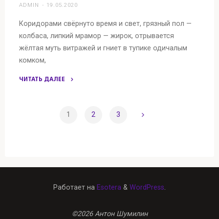
ADMIN
19.05.2020
Коридорами свёрнуто время и свет, грязный пол —
колбаса, липкий мрамор — жирок, отрывается
жёлтая муть витражей и гниет в тупике одичалым
комком,
ЧИТАТЬ ДАЛЕЕ
"Коридорами"
1
2
3
Пагинация
записей
Работает на
Esotera
&
WordPress
.
©2026 Антон Шумилин