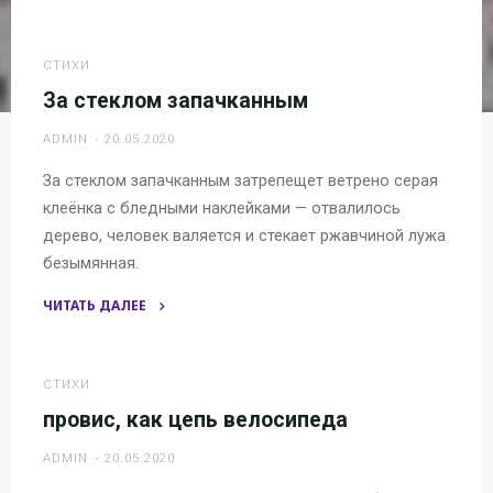
"Оно"
СТИХИ
За стеклом запачканным
ADMIN
20.05.2020
За стеклом запачканным затрепещет ветрено серая
клеёнка с бледными наклейками — отвалилось
дерево, человек валяется и стекает ржавчиной лужа
безымянная.
ЧИТАТЬ ДАЛЕЕ
"За
стеклом
запачканным"
СТИХИ
провис, как цепь велосипеда
ADMIN
20.05.2020