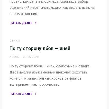
провис, как цепь велосипеда, скрипишь. забор
оцепенений несёт инструкцию, как вешать язык на
плечи, а под ним
ЧИТАТЬ ДАЛЕЕ
"провис,
как
цепь
СТИХИ
велосипеда"
По ту сторону лбов — иней
ADMIN
20.05.2020
По ту сторону лбов — иней, слабоумие и отвага.
Двоемыслия язык змеиный щекочет, хохотать
хочется, и запах грязных носков от флагов
вштыривает, как пророчество.
ЧИТАТЬ ДАЛЕЕ
"По
ту