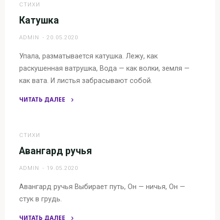
сторону
СТИХИ
лбов
Катушка
—
ADMIN
20.05.2020
иней"
Упала, разматывается катушка. Лежу, как
раскушенная ватрушка, Вода — как волки, земля —
как вата. И листья забрасывают собой.
ЧИТАТЬ ДАЛЕЕ
"Катушка"
СТИХИ
Авангард ручья
ADMIN
19.05.2020
Авангард ручья Выбирает путь, Он — ничья, Он —
стук в грудь.
ЧИТАТЬ ДАЛЕЕ