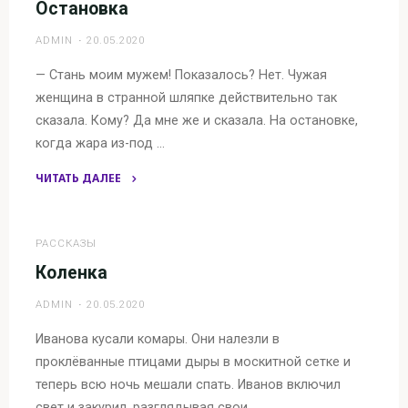
Остановка
ADMIN
20.05.2020
— Стань моим мужем! Показалось? Нет. Чужая
женщина в странной шляпке действительно так
сказала. Кому? Да мне же и сказала. На остановке,
когда жара из-под …
ЧИТАТЬ ДАЛЕЕ
"Остановка"
РАССКАЗЫ
Коленка
ADMIN
20.05.2020
Иванова кусали комары. Они налезли в
проклёванные птицами дыры в москитной сетке и
теперь всю ночь мешали спать. Иванов включил
свет и закурил, разглядывая свои …