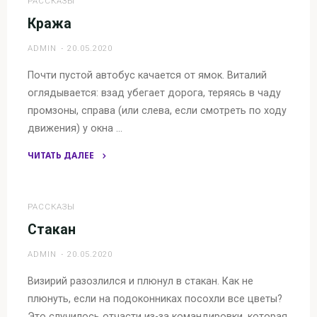
Олег"
РАССКАЗЫ
Кража
ADMIN
20.05.2020
Почти пустой автобус качается от ямок. Виталий
оглядывается: взад убегает дорога, теряясь в чаду
промзоны, справа (или слева, если смотреть по ходу
движения) у окна …
ЧИТАТЬ ДАЛЕЕ
"Кража"
РАССКАЗЫ
Стакан
ADMIN
20.05.2020
Визирий разозлился и плюнул в стакан. Как не
плюнуть, если на подоконниках посохли все цветы?
Это случилось отчасти из-за командировки, которая