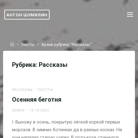
Перейти
к
АНТОН ШУМИЛИН
содержимому
Главная
Тексты
Архив рубрики "Рассказы"
Рубрика:
Рассказы
РАССКАЗЫ
/
ТЕКСТЫ
Осенняя беготня
ADMIN
13.10.2020
I. Выхожу в осень, покрытую лёгкой коркой первых
морозов. В зимних ботинках да в разных носках. На
уши напялил старую шапку. В подъезде стукнулся