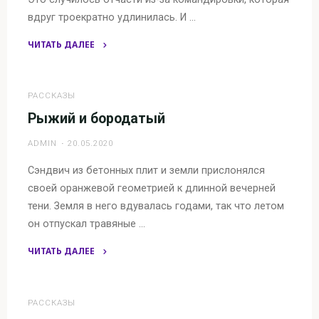
вдруг троекратно удлинилась. И …
ЧИТАТЬ ДАЛЕЕ
"Стакан"
РАССКАЗЫ
Рыжий и бородатый
ADMIN
20.05.2020
Сэндвич из бетонных плит и земли прислонялся
своей оранжевой геометрией к длинной вечерней
тени. Земля в него вдувалась годами, так что летом
он отпускал травяные …
ЧИТАТЬ ДАЛЕЕ
"Рыжий
и
бородатый"
РАССКАЗЫ