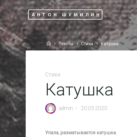
Перейти
к
АНТОН ШУМИЛИН
содержимому
Главная
Тексты
Стихи
Катушка
Стихи
Катушка
admin
20.05.2020
Упала, разматывается катушка.