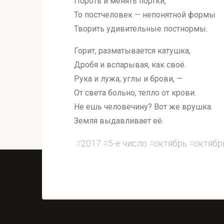
Пороть и менять портки,
То постчеловек — непонятной формы
Творить удивительные постнормы.
Горит, разматывается катушка,
Дробя и вспарывая, как своё.
Рука и лужа, углы и брови, —
От света больно, тепло от крови.
Не ешь человечину? Вот же врушка.
Земля выдавливает её.
#
2017
#
5-е число
#
октябрь
#
октябр