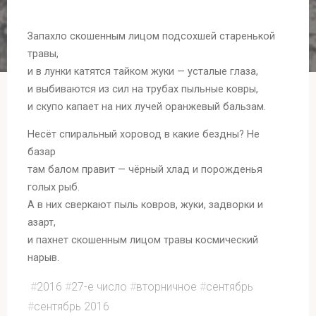
Запахло скошенным лицом подсохшей старенькой
травы,
и в лунки катятся тайком жуки — усталые глаза,
и выбиваются из сил на трубах пыльные ковры,
и скупо капает на них лучей оранжевый бальзам.
Несёт спиральный хоровод в какие бездны? Не
базар
там балом правит — чёрный хлад и порожденья
голых рыб.
А в них сверкают пыль ковров, жуки, задворки и
азарт,
и пахнет скошенным лицом травы космический
нарыв.
#
2016
#
27-е число
#
вторничное
#
сентябрь
#
сентябрь 2016