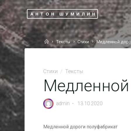
Перейти
к
АНТОН ШУМИЛИН
содержимому
Главная
Тексты
Стихи
Медленной доро
Стихи
/
Тексты
Медленной
admin
13.10.2020
Медленной дороги полуфабрикат