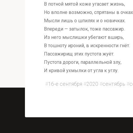
В потной мятой коже угасает жизнь,
Но вполне возможно, спрятаны в очках
Мысли лишь о шпилях и о новичках.
Впереди — затылок, тоже пассажир.
Из него мыслишки убегают вширь,
В тошноту ироний, в искренности гнёт.
Пассажирищ этих пустота жуёт.
Пустота дороги, параллельной злу,
И кривой ухмылки от угла к углу.
#
16-е сентября
#
2020
#
сентябрь
#
с