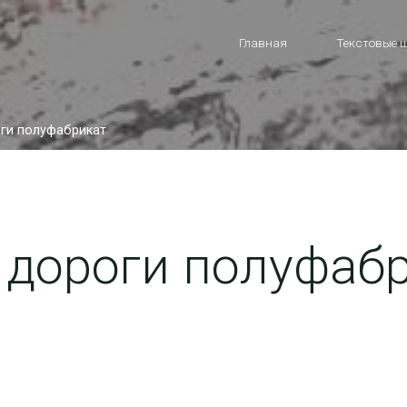
Главная
Текстовые 
ги полуфабрикат
 дороги полуфаб