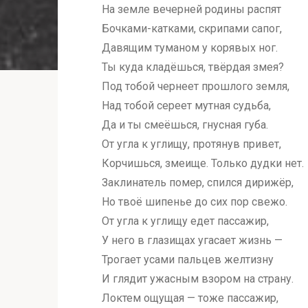
На земле вечерней родины распят
Бочками-катками, скрипами сапог,
Давящим туманом у корявых ног.
Ты куда кладёшься, твёрдая змея?
Под тобой чернеет прошлого земля,
Над тобой сереет мутная судьба,
Да и ты смеёшься, гнусная губа.
От угла к углищу, протянув привет,
Корчишься, змеище. Только дудки нет.
Заклинатель помер, спился дирижёр,
Но твоё шипенье до сих пор свежо.
От угла к углищу едет пассажир,
У него в глазищах угасает жизнь —
Трогает усами пальцев желтизну
И глядит ужасным взором на страну.
Локтем ощущая — тоже пассажир,