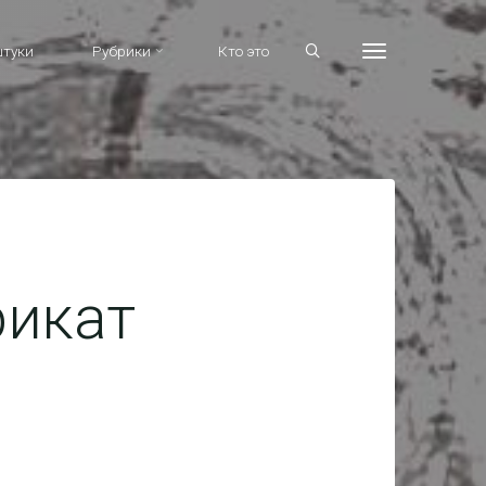
штуки
Рубрики
Кто это
рикат