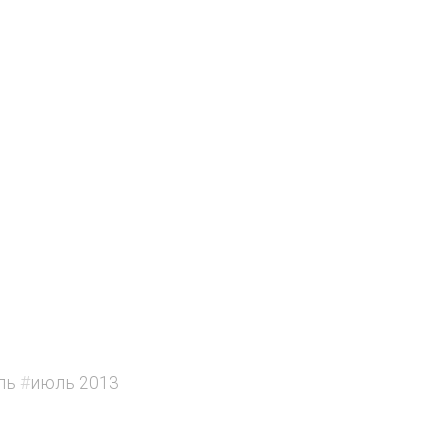
ль
#
июль 2013