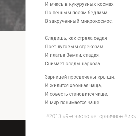
И мчась в кукурузных космах
По пенным полям бедлама
В закрученный микрокосмос,
Следишь, как стрела седая
Поёт луговым стрекозам
И платье Земли, спадая,
Снимает следы наркоза.
Зарницей просвечены крыши,
И жилится хвойная чаща,
И совесть становится чище,
И мир понимается чаще.
#
2013
#
9-е число
#
вторничное
#
ию